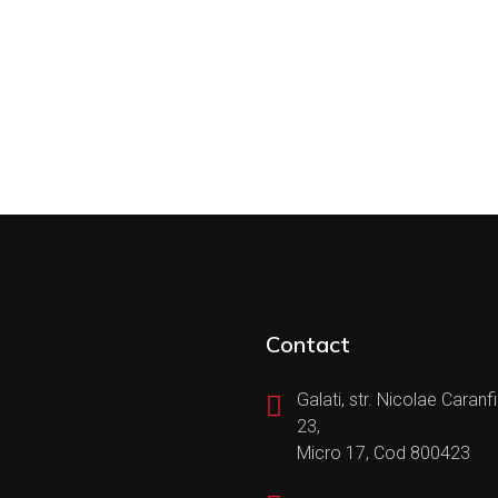
Contact
Galati, str. Nicolae Caranfil
23,
Micro 17, Cod 800423