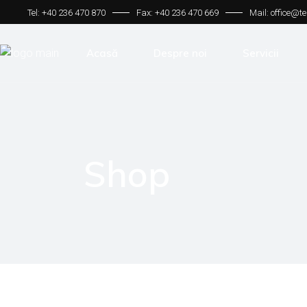
Tel: +40 236 470 870
Fax: +40 236 470 669
Mail: office@t
Acasă
Despre noi
Servicii
Shop