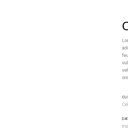
O
Lo
adi
feu
vul
ve
orn
CLI
Ce
DA
ma