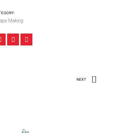
TEGORY:
ape Making
NEXT