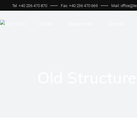
Tel: +40 236 470 870
Fax: +40 236 470 669
Mail: office@t
Acasă
Despre noi
Servicii
Old Structure