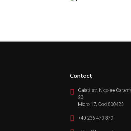
Contact
Galati, str. Nicolae Caranfil
23,
Micro 17, Cod 800423
+40 236 470 870